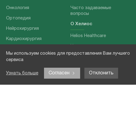
Онкология
Часто задаваемые
вопросы
Ортопедия
О Хелиос
Нейрохирургия
Helios Healthcare
Кардиохирургия
Наши партнеры
Бариатрия
Мы используем cookies для предоставления Вам лучшего
О нашей команде
Хирургия позвоночника
сервиса
Выходные данные
Отоларингология
Согласен
Отклонить
Узнать больше
Политика
Наши услуги
конфиденциальности
Лечение заболеваний
Контакты
Реабилитация
Медицинские
обследования
Чекапы