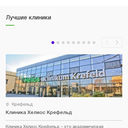
Лучшие клиники
Крефельд
Клиника Хелиос Крефельд
Клиника Хелиос Крефельд
– это академическая