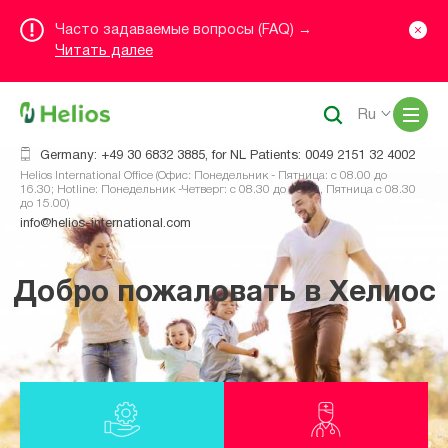
Часто задаваемые вопросы (FAQ) →
Читать далее
Me
Ru
Germany: +49 30 6832 3885, for NL Patients: 0049 2151 32 4002
Helios International Office (Офис: Понедельник - Пятница: с 08.00 до
16.30; Hotline: Понедельник -Четверг: с 08.30 до 16.00, Пятница с 08.30
до 15.00)
info@helios-international.com
Добро пожаловать в Хелиос