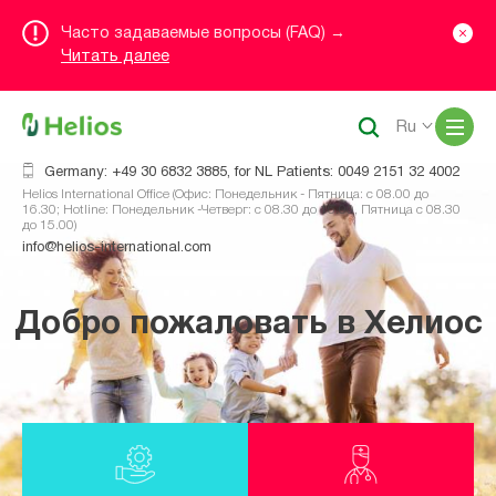
Часто задаваемые вопросы (FAQ) →
Читать далее
Me
Ru
Germany: +49 30 6832 3885, for NL Patients: 0049 2151 32 4002
Helios International Office (Офис: Понедельник - Пятница: с 08.00 до
16.30; Hotline: Понедельник -Четверг: с 08.30 до 16.00, Пятница с 08.30
до 15.00)
info@helios-international.com
Добро пожаловать в Хелиос