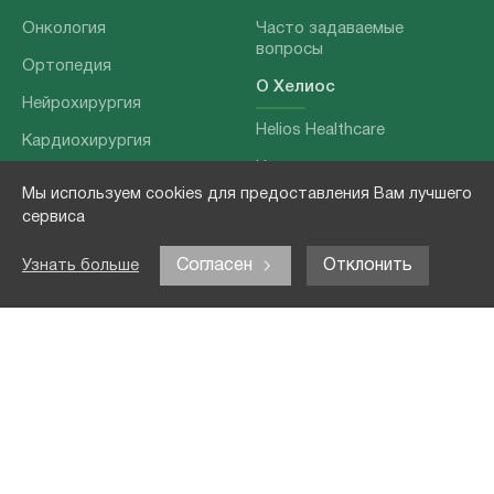
Онкология
Часто задаваемые
вопросы
Ортопедия
О Хелиос
Нейрохирургия
Helios Healthcare
Кардиохирургия
Наши партнеры
Бариатрия
Мы используем cookies для предоставления Вам лучшего
О нашей команде
Хирургия позвоночника
сервиса
Выходные данные
Отоларингология
Согласен
Отклонить
Узнать больше
Политика
Наши услуги
конфиденциальности
Лечение заболеваний
Контакты
Реабилитация
Медицинские
обследования
Чекапы