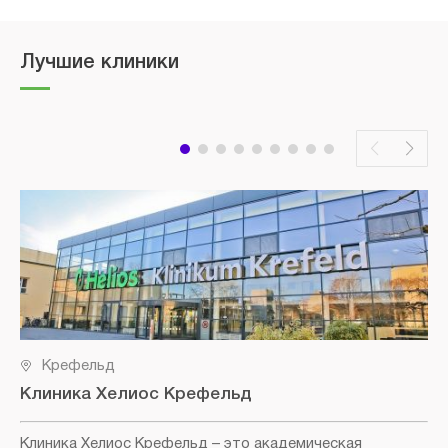
Лучшие клиники
Крефельд
Клиника Хелиос Крефельд
Клиника Хелиос Крефельд
– это академическая