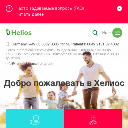
Часто задаваемые вопросы (FAQ) →
Читать далее
Me
Ru
Germany: +49 30 6832 3885, for NL Patients: 0049 2151 32 4002
Helios International Office (Офис: Понедельник - Пятница: с 08.00 до
16.30; Hotline: Понедельник -Четверг: с 08.30 до 16.00, Пятница с 08.30
до 15.00)
info@helios-international.com
Добро пожаловать в Хелиос