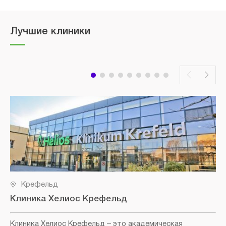
Лучшие клиники
Крефельд
Клиника Хелиос Крефельд
Клиника Хелиос Крефельд
– это академическая