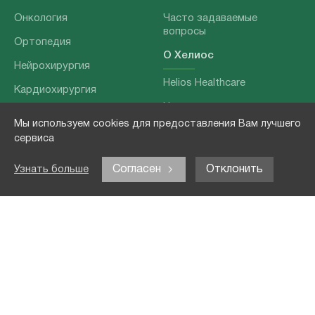
Онкология
Часто задаваемые
вопросы
Ортопедия
О Хелиос
Нейрохирургия
Helios Healthcare
Кардиохирургия
Наши партнеры
Бариатрия
Мы используем cookies для предоставления Вам лучшего
О нашей команде
Хирургия позвоночника
сервиса
Выходные данные
Отоларингология
Согласен
Отклонить
Узнать больше
Политика
Наши услуги
конфиденциальности
Лечение заболеваний
Контакты
Реабилитация
Медицинские
обследования
Чекапы