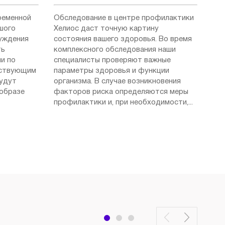
ременной
Обследование в центре профилактики
шого
Хелиос даст точную картину
суждения
состояния вашего здоровья. Во время
ть
комплексного обследования наши
и по
специалисты проверяют важные
ествующим
параметры здоровья и функции
будут
организма. В случае возникновения
 образе
факторов риска определяются меры
профилактики и, при необходимости,...