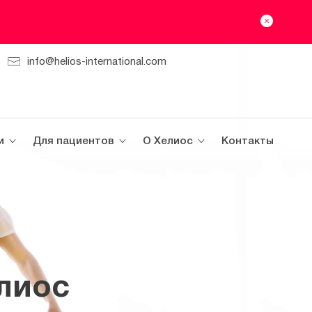
info@helios-international.com
и
Для пациентов
О Хелиос
Контакты
лиос