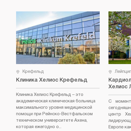
Крефельд
Лейпци
Клиника Хелиос Крефельд
Кардиол
Хелиос 
Клиника Хелиос Крефельд
– это
академическая клиническая больница
С момент
максимального уровня медицинской
сегодняш
помощи при Рейнско-Вестфальском
центр Хе
техническом университете Ахена,
лидирующ
которая ежегодно о...
Европе как 