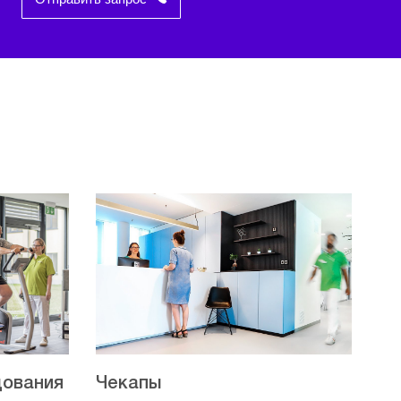
дования
Чекапы