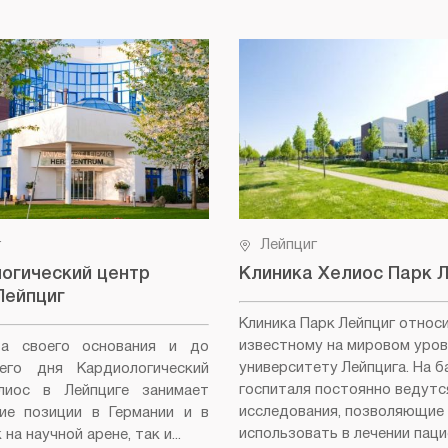
г
Лейпциг
огический центр
Клиника Хелиос Парк 
Лейпциг
Клиника Парк Лейпциг относ
известному на мировом уров
а своего основания и до
университету Лейпцига. На б
него дня Кардиологический
госпиталя постоянно ведутс
лиос в Лейпциге занимает
исследования, позволяющие
ие позиции в Германии и в
использовать в лечении пац
на научной арене, так и...