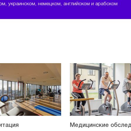
м, украинском, немецком, английском и арабском
итация
Медицинские обсле