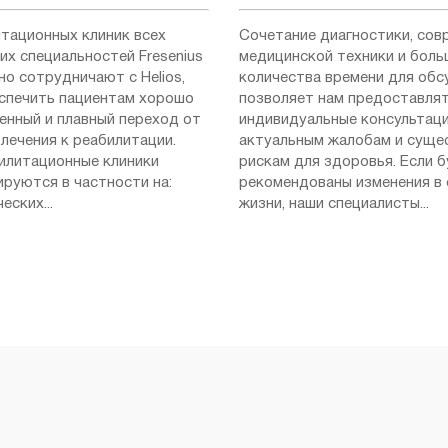
итационных клиник всех
Сочетание диагностики, сов
их специальностей Fresenius
медицинской техники и боль
но сотрудничают с Helios,
количества времени для об
спечить пациентам хорошо
позволяет нам предоставля
енный и плавный переход от
индивидуальные консультаци
лечения к реабилитации.
актуальным жалобам и сущ
илитационные клиники
рискам для здоровья. Если 
ируются в частности на:
рекомендованы изменения в
еских...
жизни, наши специалисты...