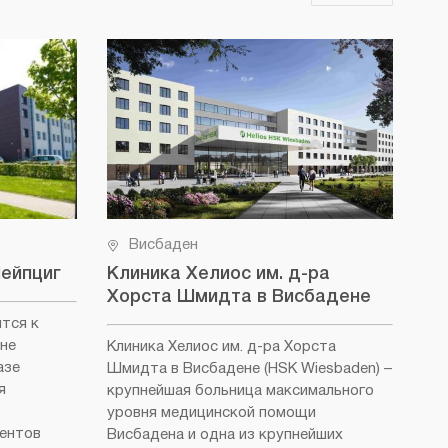
Висбаден
Лейпциг
Клиника Хелиос им. д-ра
Не
Хорста Шмидта в Висбадене
(D
ится к
не
Клиника Хелиос им. д-ра Хорста
Кли
азе
Шмидта в Висбадене (HSK Wiesbaden)
–
Вис
я
крупнейшая больница максимального
как
уровня медицинской помощи
бол
иентов
Висбадена и одна из крупнейших
Роч