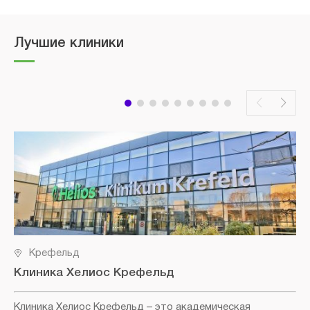
Лучшие клиники
Крефельд
Клиника Хелиос Крефельд
Клиника Хелиос Крефельд
– это академическая