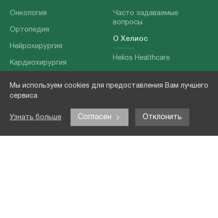
Онкология
Часто задаваемые
вопросы
Ортопедия
О Хелиос
Нейрохирургия
Helios Healthcare
Кардиохирургия
Наши партнеры
Бариатрия
Мы используем cookies для предоставления Вам лучшего
О нашей команде
Хирургия позвоночника
сервиса
Выходные данные
Отоларингология
Согласен
Отклонить
Узнать больше
Политика
Наши услуги
конфиденциальности
Лечение заболеваний
Контакты
Реабилитация
Медицинские
обследования
Чекапы