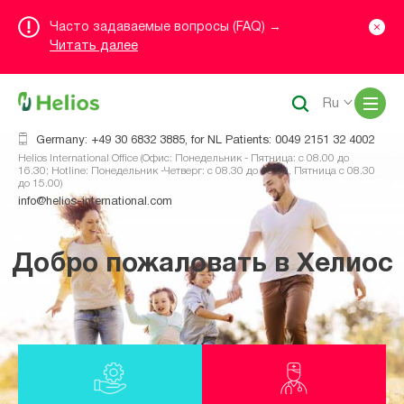
Часто задаваемые вопросы (FAQ) →
Читать далее
Me
Ru
Germany: +49 30 6832 3885, for NL Patients: 0049 2151 32 4002
Helios International Office (Офис: Понедельник - Пятница: с 08.00 до
16.30; Hotline: Понедельник -Четверг: с 08.30 до 16.00, Пятница с 08.30
до 15.00)
info@helios-international.com
Добро пожаловать в Хелиос