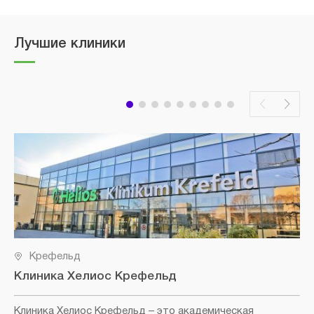
Лучшие клиники
Крефельд
Клиника Хелиос Крефельд
Клиника Хелиос Крефельд
– это академическая