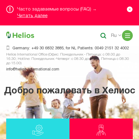
Часто задаваемые вопросы (FAQ) →
Читать далее
Me
Ru
Germany: +49 30 6832 3885, for NL Patients: 0049 2151 32 4002
Helios International Office (Офис: Понедельник - Пятница: с 08.00 до
16.30; Hotline: Понедельник -Четверг: с 08.30 до 16.00, Пятница с 08.30
до 15.00)
info@helios-international.com
Добро пожаловать в Хелиос