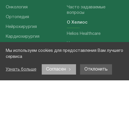
Онкология
Часто задаваемые
вопросы
Ортопедия
О Хелиос
Нейрохирургия
Helios Healthcare
Кардиохирургия
Наши партнеры
Бариатрия
Мы используем cookies для предоставления Вам лучшего
О нашей команде
Хирургия позвоночника
сервиса
Выходные данные
Отоларингология
Согласен
Отклонить
Узнать больше
Политика
Наши услуги
конфиденциальности
Лечение заболеваний
Контакты
Реабилитация
Медицинские
обследования
Чекапы