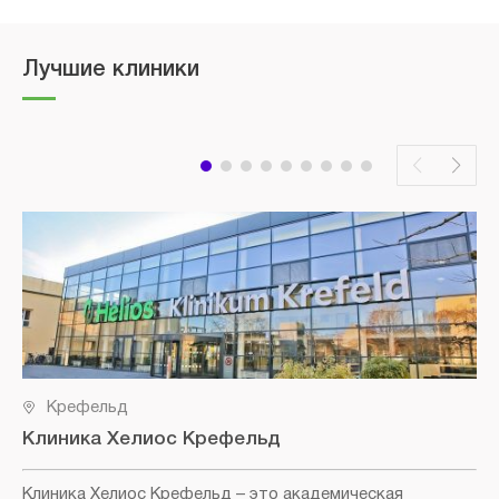
Лучшие клиники
Крефельд
Клиника Хелиос Крефельд
Клиника Хелиос Крефельд
– это академическая