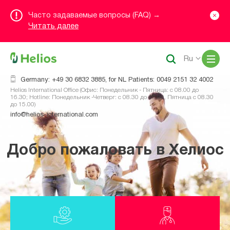
Часто задаваемые вопросы (FAQ) →
Читать далее
Me
Ru
Germany: +49 30 6832 3885, for NL Patients: 0049 2151 32 4002
Helios International Office (Офис: Понедельник - Пятница: с 08.00 до
16.30; Hotline: Понедельник -Четверг: с 08.30 до 16.00, Пятница с 08.30
до 15.00)
info@helios-international.com
Добро пожаловать в Хелиос