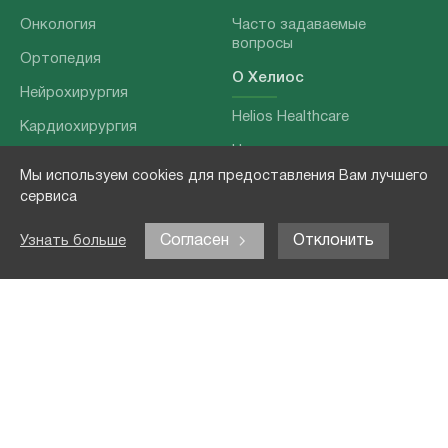
Онкология
Часто задаваемые
вопросы
Ортопедия
О Хелиос
Нейрохирургия
Helios Healthcare
Кардиохирургия
Наши партнеры
Бариатрия
Мы используем cookies для предоставления Вам лучшего
О нашей команде
Хирургия позвоночника
сервиса
Выходные данные
Отоларингология
Согласен
Отклонить
Узнать больше
Политика
Наши услуги
конфиденциальности
Лечение заболеваний
Контакты
Реабилитация
Медицинские
обследования
Чекапы