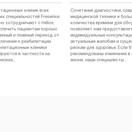
итационных клиник всех
Сочетание диагностики, сов
их специальностей Fresenius
медицинской техники и боль
но сотрудничают с Helios,
количества времени для об
спечить пациентам хорошо
позволяет нам предоставля
енный и плавный переход от
индивидуальные консультаци
лечения к реабилитации.
актуальным жалобам и сущ
илитационные клиники
рискам для здоровья. Если 
ируются в частности на:
рекомендованы изменения в
еских...
жизни, наши специалисты...