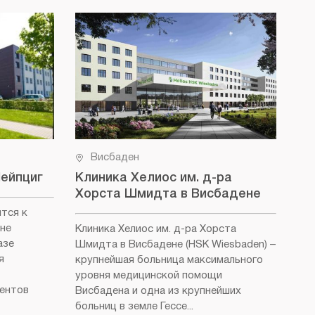
Висбаден
Лейпциг
Клиника Хелиос им. д-ра
Не
Хорста Шмидта в Висбадене
(D
ится к
не
Клиника Хелиос им. д-ра Хорста
Кли
азе
Шмидта в Висбадене (HSK Wiesbaden)
–
Вис
я
крупнейшая больница максимального
как
уровня медицинской помощи
бол
иентов
Висбадена и одна из крупнейших
Роч
больниц в земле Гессе...