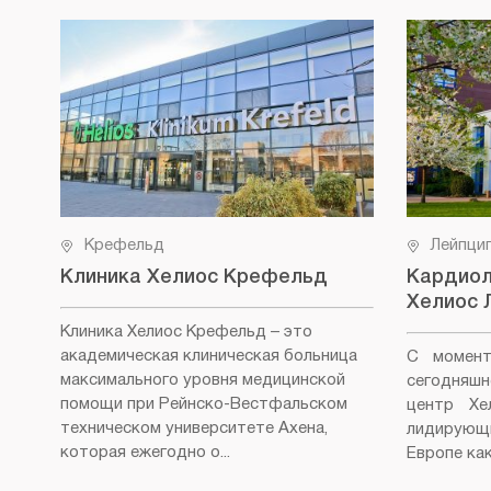
Крефельд
Лейпци
Клиника Хелиос Крефельд
Кардиол
Хелиос 
Клиника Хелиос Крефельд
– это
академическая клиническая больница
С момент
максимального уровня медицинской
сегодняш
помощи при Рейнско-Вестфальском
центр Хе
техническом университете Ахена,
лидирующ
которая ежегодно о...
Европе как 