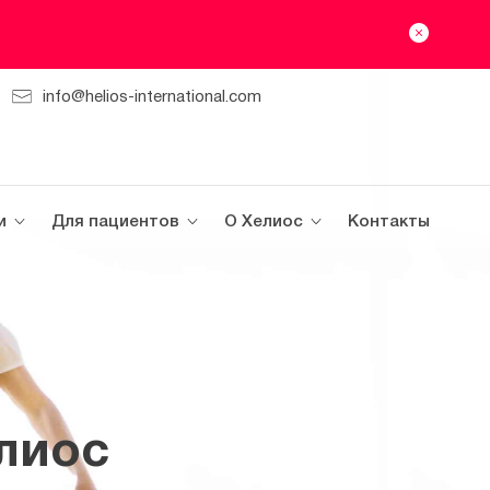
info@helios-international.com
и
Для пациентов
О Хелиос
Контакты
лиос