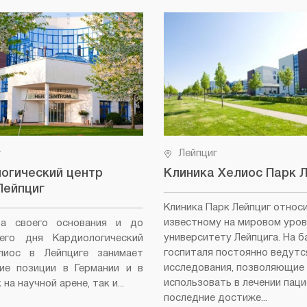
г
Лейпциг
огический центр
Клиника Хелиос Парк 
Лейпциг
Клиника Парк Лейпциг относ
известному на мировом уров
а своего основания и до
университету Лейпцига. На б
него дня Кардиологический
госпиталя постоянно ведутс
лиос в Лейпциге занимает
исследования, позволяющие
ие позиции в Германии и в
использовать в лечении пац
на научной арене, так и...
последние достиже...