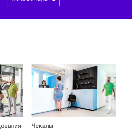
дования
Чекапы