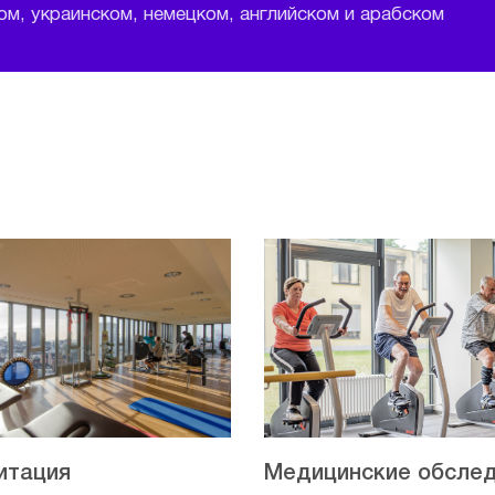
м, украинском, немецком, английском и арабском
итация
Медицинские обсле