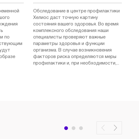
ременной
Обследование в центре профилактики
шого
Хелиос даст точную картину
суждения
состояния вашего здоровья. Во время
ть
комплексного обследования наши
и по
специалисты проверяют важные
ествующим
параметры здоровья и функции
будут
организма. В случае возникновения
 образе
факторов риска определяются меры
профилактики и, при необходимости,...