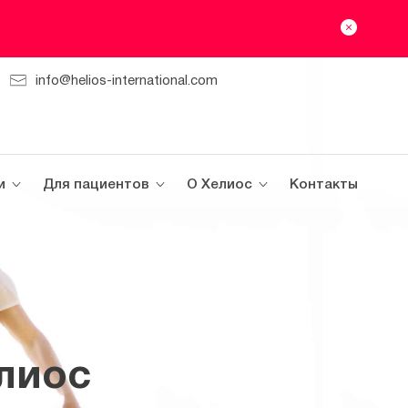
info@helios-international.com
и
Для пациентов
О Хелиос
Контакты
лиос