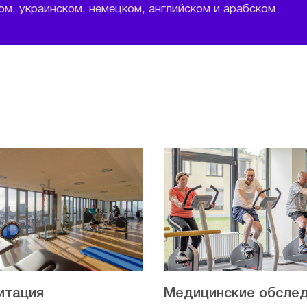
м, украинском, немецком, английском и арабском
итация
Медицинские обсле