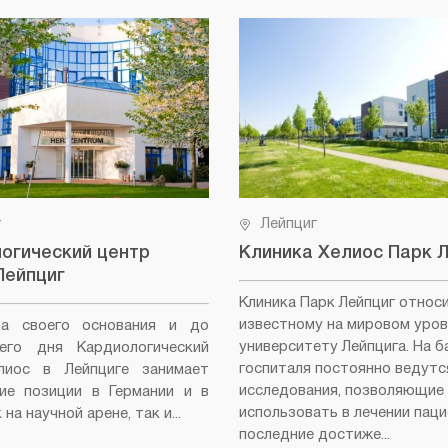
г
Лейпциг
огический центр
Клиника Хелиос Парк 
Лейпциг
Клиника Парк Лейпциг относ
известному на мировом уров
а своего основания и до
университету Лейпцига. На б
него дня Кардиологический
госпиталя постоянно ведутс
лиос в Лейпциге занимает
исследования, позволяющие
ие позиции в Германии и в
использовать в лечении пац
на научной арене, так и...
последние достиже...