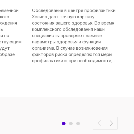
ременной
Обследование в центре профилактики
шого
Хелиос даст точную картину
суждения
состояния вашего здоровья. Во время
ть
комплексного обследования наши
и по
специалисты проверяют важные
ествующим
параметры здоровья и функции
будут
организма. В случае возникновения
 образе
факторов риска определяются меры
профилактики и, при необходимости,...