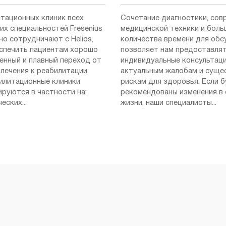
итационных клиник всех
Сочетание диагностики, сов
их специальностей Fresenius
медицинской техники и боль
но сотрудничают с Helios,
количества времени для об
спечить пациентам хорошо
позволяет нам предоставля
енный и плавный переход от
индивидуальные консультаци
лечения к реабилитации.
актуальным жалобам и сущ
илитационные клиники
рискам для здоровья. Если 
ируются в частности на:
рекомендованы изменения в
еских...
жизни, наши специалисты...