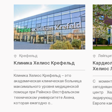
Крефельд
Лейпци
Клиника Хелиос Крефельд
Кардиол
Хелиос 
Клиника Хелиос Крефельд
– это
академическая клиническая больница
С момент
максимального уровня медицинской
сегодняш
помощи при Рейнско-Вестфальском
центр Хе
техническом университете Ахена,
лидирующ
которая ежегодно о...
Европе как 