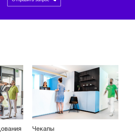
дования
Чекапы