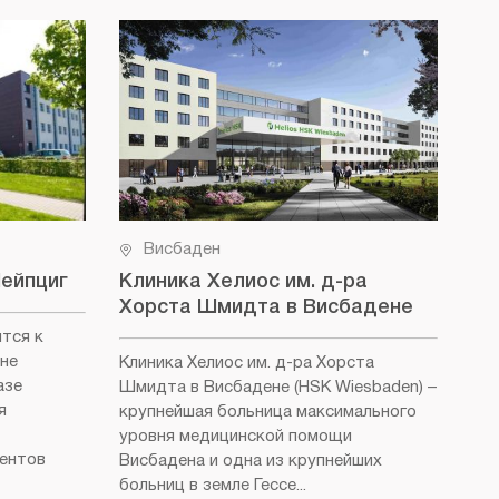
Висбаден
Лейпциг
Клиника Хелиос им. д-ра
Не
Хорста Шмидта в Висбадене
(D
ится к
не
Клиника Хелиос им. д-ра Хорста
Кли
азе
Шмидта в Висбадене (HSK Wiesbaden)
–
Вис
я
крупнейшая больница максимального
как
уровня медицинской помощи
бол
иентов
Висбадена и одна из крупнейших
Роч
больниц в земле Гессе...