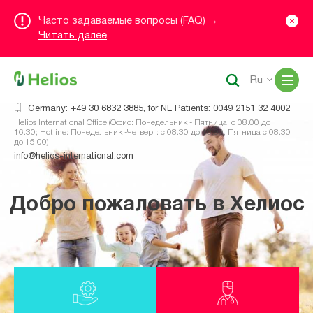
Часто задаваемые вопросы (FAQ) →
Читать далее
Me
Ru
Germany: +49 30 6832 3885, for NL Patients: 0049 2151 32 4002
Helios International Office (Офис: Понедельник - Пятница: с 08.00 до
16.30; Hotline: Понедельник -Четверг: с 08.30 до 16.00, Пятница с 08.30
до 15.00)
info@helios-international.com
Добро пожаловать в Хелиос