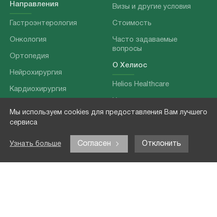
Направления
Визы и другие условия
Гастроэнтерология
Стоимость
Онкология
Часто задаваемые
вопросы
Ортопедия
О Хелиос
Нейрохирургия
Helios Healthcare
Кардиохирургия
Наши партнеры
Бариатрия
Мы используем cookies для предоставления Вам лучшего
О нашей команде
Хирургия позвоночника
сервиса
Выходные данные
Отоларингология
Согласен
Отклонить
Узнать больше
Политика
Наши услуги
конфиденциальности
Лечение заболеваний
Контакты
Реабилитация
Медицинские
обследования