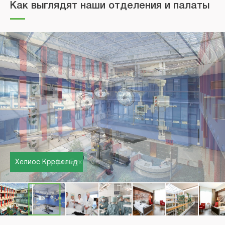
Как выглядят наши отделения и палаты
Хелиос Берлин-Бух
Хелиос Крефельд