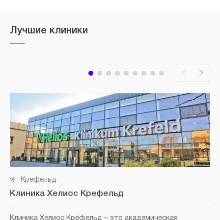
Лучшие клиники
Крефельд
Клиника Хелиос Крефельд
Клиника Хелиос Крефельд
– это академическая