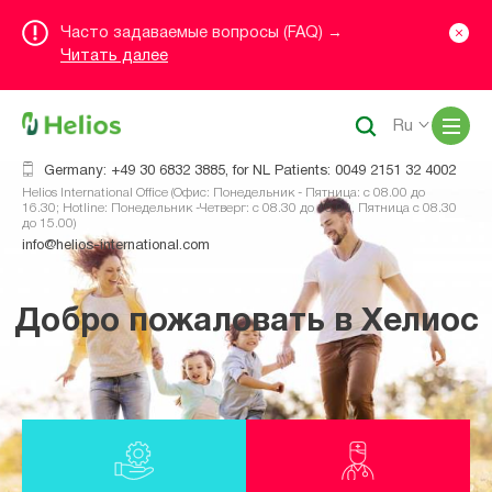
Часто задаваемые вопросы (FAQ) →
Читать далее
Me
Ru
Germany: +49 30 6832 3885, for NL Patients: 0049 2151 32 4002
Helios International Office (Офис: Понедельник - Пятница: с 08.00 до
16.30; Hotline: Понедельник -Четверг: с 08.30 до 16.00, Пятница с 08.30
до 15.00)
info@helios-international.com
Добро пожаловать в Хелиос