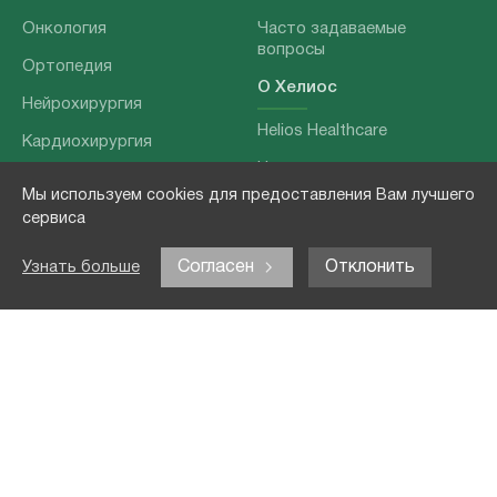
Онкология
Часто задаваемые
вопросы
Ортопедия
О Хелиос
Нейрохирургия
Helios Healthcare
Кардиохирургия
Наши партнеры
Бариатрия
Мы используем cookies для предоставления Вам лучшего
О нашей команде
Хирургия позвоночника
сервиса
Выходные данные
Отоларингология
Согласен
Отклонить
Узнать больше
Политика
Наши услуги
конфиденциальности
Лечение заболеваний
Контакты
Реабилитация
Медицинские
обследования
Чекапы