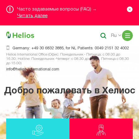
Часто задаваемые вопросы (FAQ) →
Читать далее
Me
Ru
Germany: +49 30 6832 3885, for NL Patients: 0049 2151 32 4002
Helios International Office (Офис: Понедельник - Пятница: с 08.00 до
16.30; Hotline: Понедельник -Четверг: с 08.30 до 16.00, Пятница с 08.30
до 15.00)
info@helios-international.com
Добро пожаловать в Хелиос