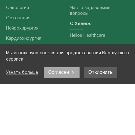
Онкология
Часто задаваемые
вопросы
Ортопедия
О Хелиос
Нейрохирургия
Helios Healthcare
Кардиохирургия
Наши партнеры
Бариатрия
Мы используем cookies для предоставления Вам лучшего
О нашей команде
Хирургия позвоночника
сервиса
Выходные данные
Отоларингология
Согласен
Отклонить
Узнать больше
Политика
Наши услуги
конфиденциальности
Лечение заболеваний
Контакты
Реабилитация
Медицинские
обследования
Чекапы