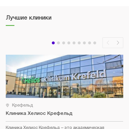
Лучшие клиники
Крефельд
Клиника Хелиос Крефельд
Клиника Хелиос Крефельд
– это академическая