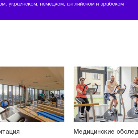
м, украинском, немецком, английском и арабском
итация
Медицинские обсле