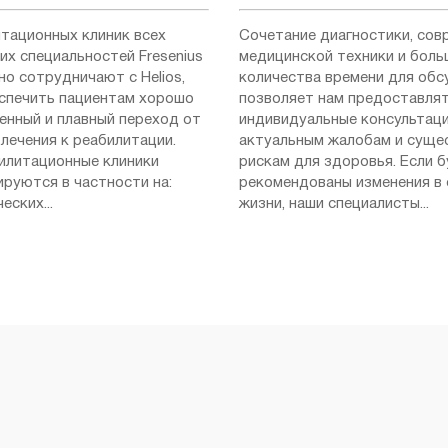
итационных клиник всех
Сочетание диагностики, сов
их специальностей Fresenius
медицинской техники и боль
но сотрудничают с Helios,
количества времени для об
спечить пациентам хорошо
позволяет нам предоставля
енный и плавный переход от
индивидуальные консультаци
лечения к реабилитации.
актуальным жалобам и сущ
илитационные клиники
рискам для здоровья. Если 
ируются в частности на:
рекомендованы изменения в
еских...
жизни, наши специалисты...