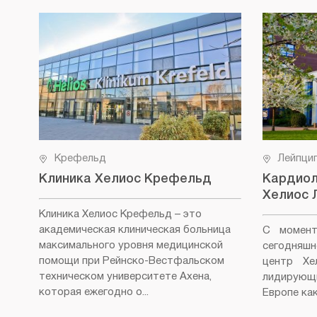
Крефельд
Лейпци
Клиника Хелиос Крефельд
Кардиол
Хелиос 
Клиника Хелиос Крефельд
– это
академическая клиническая больница
С момент
максимального уровня медицинской
сегодняш
помощи при Рейнско-Вестфальском
центр Хе
техническом университете Ахена,
лидирующ
которая ежегодно о...
Европе как 