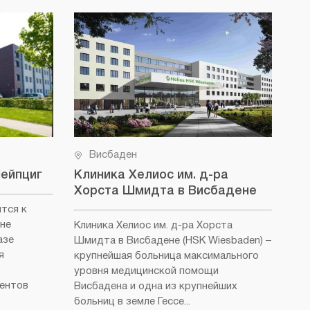
Висбаден
Лейпциг
Клиника Хелиос им. д-ра
Не
Хорста Шмидта в Висбадене
(D
ится к
не
Клиника Хелиос им. д-ра Хорста
Кли
азе
Шмидта в Висбадене (HSK Wiesbaden)
–
Вис
я
крупнейшая больница максимального
как
уровня медицинской помощи
бол
иентов
Висбадена и одна из крупнейших
Роч
больниц в земле Гессе...