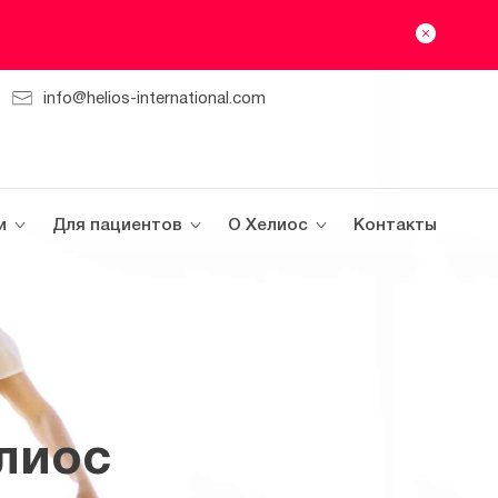
info@helios-international.com
и
Для пациентов
О Хелиос
Контакты
лиос