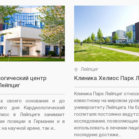
г
Лейпциг
огический центр
Клиника Хелиос Парк 
Лейпциг
Клиника Парк Лейпциг относ
известному на мировом уров
а своего основания и до
университету Лейпцига. На б
него дня Кардиологический
госпиталя постоянно ведутс
лиос в Лейпциге занимает
исследования, позволяющие
ие позиции в Германии и в
использовать в лечении пац
на научной арене, так и...
последние достиже...