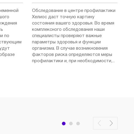
ременной
Обследование в центре профилактики
шого
Хелиос даст точную картину
суждения
состояния вашего здоровья. Во время
ть
комплексного обследования наши
и по
специалисты проверяют важные
ествующим
параметры здоровья и функции
будут
организма. В случае возникновения
 образе
факторов риска определяются меры
профилактики и, при необходимости,...