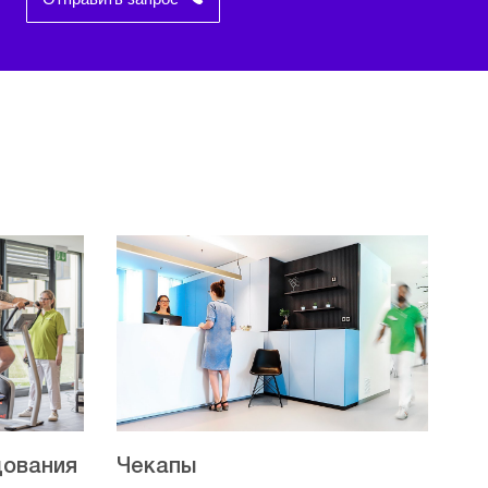
дования
Чекапы