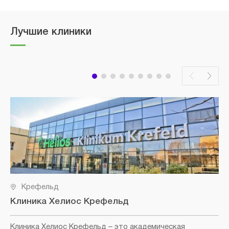
Лучшие клиники
Крефельд
Клиника Хелиос Крефельд
Клиника Хелиос Крефельд
– это академическая