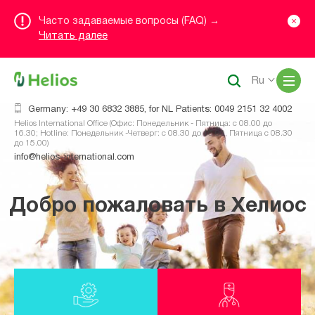
Часто задаваемые вопросы (FAQ) →
Читать далее
Me
Ru
Germany: +49 30 6832 3885, for NL Patients: 0049 2151 32 4002
Helios International Office (Офис: Понедельник - Пятница: с 08.00 до
16.30; Hotline: Понедельник -Четверг: с 08.30 до 16.00, Пятница с 08.30
до 15.00)
info@helios-international.com
Добро пожаловать в Хелиос