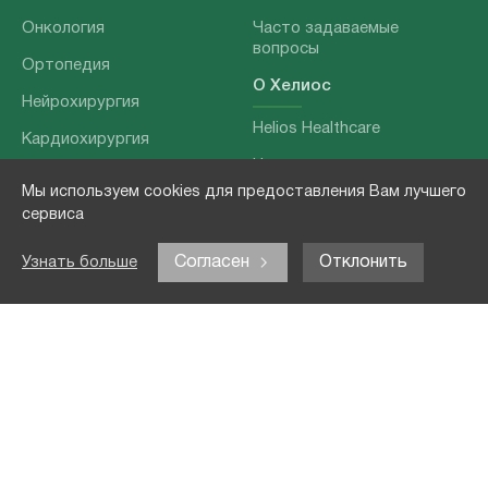
Онкология
Часто задаваемые
вопросы
Ортопедия
О Хелиос
Нейрохирургия
Helios Healthcare
Кардиохирургия
Наши партнеры
Бариатрия
Мы используем cookies для предоставления Вам лучшего
О нашей команде
Хирургия позвоночника
сервиса
Выходные данные
Отоларингология
Согласен
Отклонить
Узнать больше
Политика
Наши услуги
конфиденциальности
Лечение заболеваний
Контакты
Реабилитация
Медицинские
обследования
Чекапы