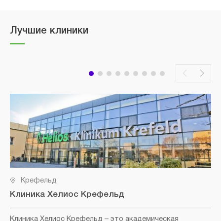
Лучшие клиники
Крефельд
Клиника Хелиос Крефельд
Клиника Хелиос Крефельд
– это академическая