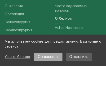
Онкология
Часто задаваемые
вопросы
Ортопедия
О Хелиос
Нейрохирургия
Helios Healthcare
Кардиохирургия
Наши партнеры
Бариатрия
Мы используем cookies для предоставления Вам лучшего
О нашей команде
Хирургия позвоночника
сервиса
Выходные данные
Отоларингология
Согласен
Отклонить
Узнать больше
Политика
Наши услуги
конфиденциальности
Лечение заболеваний
Контакты
Реабилитация
Медицинские
обследования
Чекапы