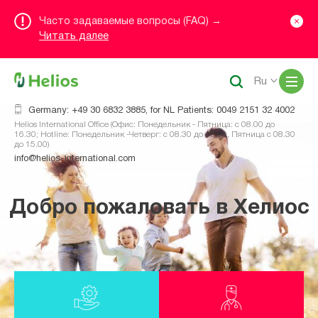
Часто задаваемые вопросы (FAQ) →
Читать далее
Me
Ru
Germany: +49 30 6832 3885, for NL Patients: 0049 2151 32 4002
Helios International Office (Офис: Понедельник - Пятница: с 08.00 до
16.30; Hotline: Понедельник -Четверг: с 08.30 до 16.00, Пятница с 08.30
до 15.00)
info@helios-international.com
Добро пожаловать в Хелиос