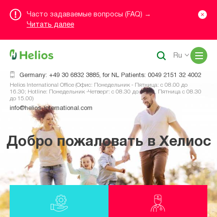
Часто задаваемые вопросы (FAQ) →
Читать далее
Me
Ru
Germany: +49 30 6832 3885, for NL Patients: 0049 2151 32 4002
Helios International Office (Офис: Понедельник - Пятница: с 08.00 до
16.30; Hotline: Понедельник -Четверг: с 08.30 до 16.00, Пятница с 08.30
до 15.00)
info@helios-international.com
Добро пожаловать в Хелиос