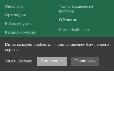
Онкология
Часто задаваемые
вопросы
Ортопедия
О Хелиос
Нейрохирургия
Helios Healthcare
Кардиохирургия
Наши партнеры
Бариатрия
Мы используем cookies для предоставления Вам лучшего
О нашей команде
Хирургия позвоночника
сервиса
Выходные данные
Отоларингология
Согласен
Отклонить
Узнать больше
Политика
Наши услуги
конфиденциальности
Лечение заболеваний
Контакты
Реабилитация
Медицинские
обследования
Чекапы