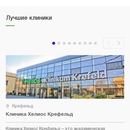
Лучшие клиники
Крефельд
Клиника Хелиос Крефельд
Клиника Хелиос Крефельд
– это академическая