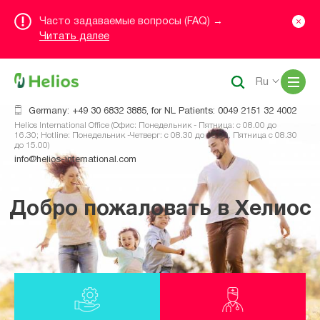
Часто задаваемые вопросы (FAQ) →
Читать далее
Me
Ru
Germany: +49 30 6832 3885, for NL Patients: 0049 2151 32 4002
Helios International Office (Офис: Понедельник - Пятница: с 08.00 до
16.30; Hotline: Понедельник -Четверг: с 08.30 до 16.00, Пятница с 08.30
до 15.00)
info@helios-international.com
Добро пожаловать в Хелиос