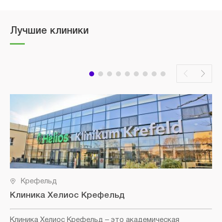
Лучшие клиники
Крефельд
Клиника Хелиос Крефельд
Клиника Хелиос Крефельд
– это академическая