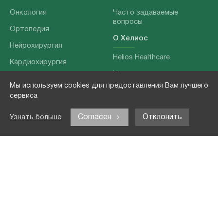
Онкология
Часто задаваемые
вопросы
Ортопедия
О Хелиос
Нейрохирургия
Helios Healthcare
Кардиохирургия
Наши партнеры
Бариатрия
Мы используем cookies для предоставления Вам лучшего
О нашей команде
Хирургия позвоночника
сервиса
Выходные данные
Отоларингология
Согласен
Отклонить
Узнать больше
Политика
Наши услуги
конфиденциальности
Лечение заболеваний
Контакты
Реабилитация
Медицинские
обследования
Чекапы