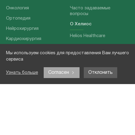
Онкология
Часто задаваемые
вопросы
Ортопедия
О Хелиос
Нейрохирургия
Helios Healthcare
Кардиохирургия
Наши партнеры
Бариатрия
Мы используем cookies для предоставления Вам лучшего
О нашей команде
Хирургия позвоночника
сервиса
Выходные данные
Отоларингология
Согласен
Отклонить
Узнать больше
Политика
Наши услуги
конфиденциальности
Лечение заболеваний
Контакты
Реабилитация
Медицинские
обследования
Чекапы