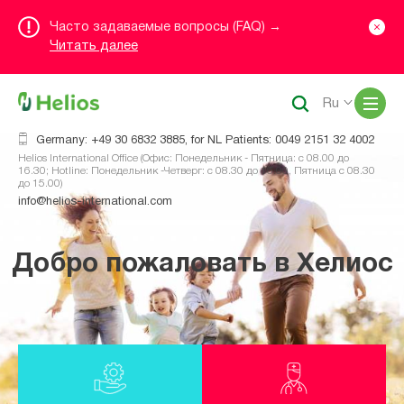
Часто задаваемые вопросы (FAQ) →
Читать далее
Me
Ru
Germany: +49 30 6832 3885, for NL Patients: 0049 2151 32 4002
Helios International Office (Офис: Понедельник - Пятница: с 08.00 до
16.30; Hotline: Понедельник -Четверг: с 08.30 до 16.00, Пятница с 08.30
до 15.00)
info@helios-international.com
Добро пожаловать в Хелиос