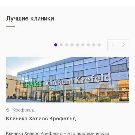
Лучшие клиники
Крефельд
Клиника Хелиос Крефельд
Клиника Хелиос Крефельд
– это академическая