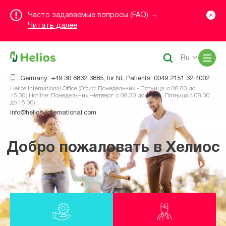
Часто задаваемые вопросы (FAQ) →
Читать далее
Me
Ru
Germany: +49 30 6832 3885, for NL Patients: 0049 2151 32 4002
Helios International Office (Офис: Понедельник - Пятница: с 08.00 до
16.30; Hotline: Понедельник -Четверг: с 08.30 до 16.00, Пятница с 08.30
до 15.00)
info@helios-international.com
Добро пожаловать в Хелиос