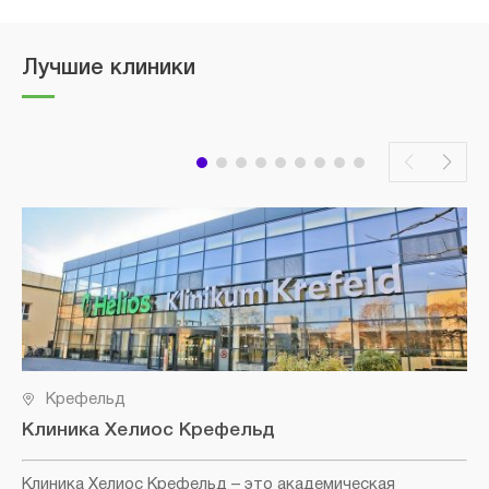
Лучшие клиники
Крефельд
Клиника Хелиос Крефельд
Клиника Хелиос Крефельд
– это академическая