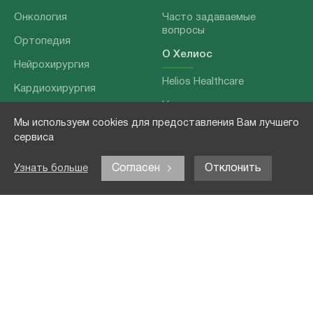
Онкология
Часто задаваемые
вопросы
Ортопедия
О Хелиос
Нейрохирургия
Helios Healthcare
Кардиохирургия
Наши партнеры
Бариатрия
Мы используем cookies для предоставления Вам лучшего
О нашей команде
Хирургия позвоночника
сервиса
Выходные данные
Отоларингология
Согласен
Отклонить
Узнать больше
Политика
Наши услуги
конфиденциальности
Лечение заболеваний
Контакты
Реабилитация
Медицинские
обследования
Чекапы