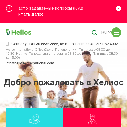
Часто задаваемые вопросы (FAQ) →
Читать далее
Me
Ru
Germany: +49 30 6832 3885, for NL Patients: 0049 2151 32 4002
Helios International Office (Офис: Понедельник - Пятница: с 08.00 до
16.30; Hotline: Понедельник -Четверг: с 08.30 до 16.00, Пятница с 08.30
до 15.00)
info@helios-international.com
Добро пожаловать в Хелиос