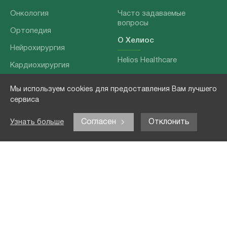
Онкология
Часто задаваемые
вопросы
Ортопедия
О Хелиос
Нейрохирургия
Helios Healthcare
Кардиохирургия
Наши партнеры
Бариатрия
Мы используем cookies для предоставления Вам лучшего
О нашей команде
Хирургия позвоночника
сервиса
Выходные данные
Отоларингология
Согласен
Отклонить
Узнать больше
Политика
Наши услуги
конфиденциальности
Лечение заболеваний
Контакты
Реабилитация
Медицинские
обследования
Чекапы