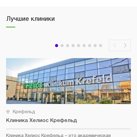
Лучшие клиники
Крефельд
Клиника Хелиос Крефельд
Клиника Хелиос Крефельд
– это академическая