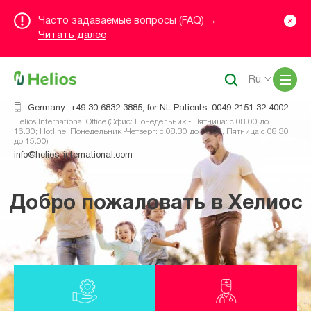
Часто задаваемые вопросы (FAQ) →
Читать далее
Me
Ru
Germany: +49 30 6832 3885, for NL Patients: 0049 2151 32 4002
Helios International Office (Офис: Понедельник - Пятница: с 08.00 до
16.30; Hotline: Понедельник -Четверг: с 08.30 до 16.00, Пятница с 08.30
до 15.00)
info@helios-international.com
Добро пожаловать в Хелиос