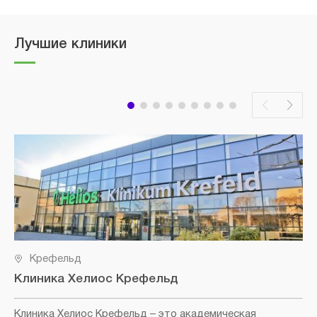
Лучшие клиники
Крефельд
Клиника Хелиос Крефельд
Клиника Хелиос Крефельд
– это академическая