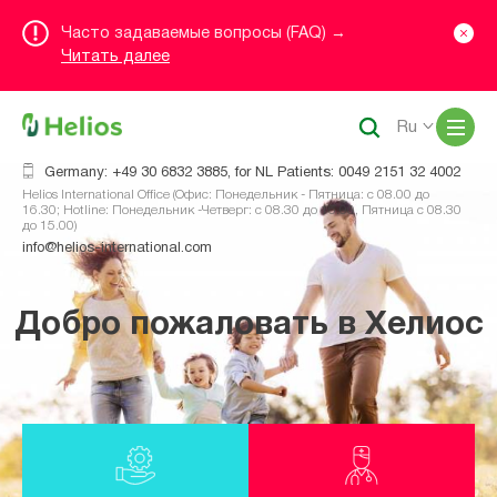
Часто задаваемые вопросы (FAQ) →
Читать далее
Me
Ru
Germany: +49 30 6832 3885, for NL Patients: 0049 2151 32 4002
Helios International Office (Офис: Понедельник - Пятница: с 08.00 до
16.30; Hotline: Понедельник -Четверг: с 08.30 до 16.00, Пятница с 08.30
до 15.00)
info@helios-international.com
Добро пожаловать в Хелиос