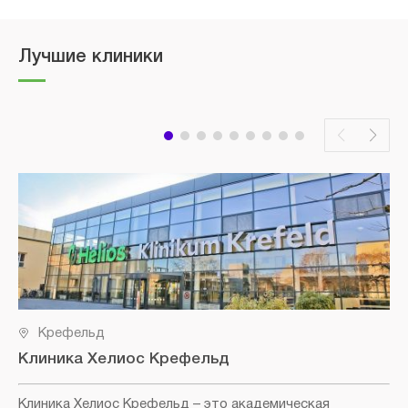
Лучшие клиники
Крефельд
Клиника Хелиос Крефельд
Клиника Хелиос Крефельд
– это академическая