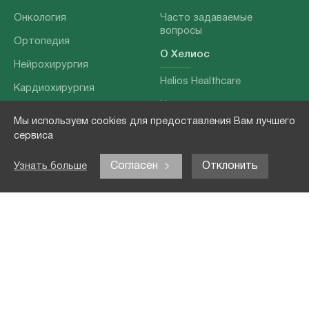
Онкология
Часто задаваемые
вопросы
Ортопедия
О Хелиос
Нейрохирургия
Helios Healthcare
Кардиохирургия
Наши партнеры
Бариатрия
Мы используем cookies для предоставления Вам лучшего
О нашей команде
Хирургия позвоночника
сервиса
Выходные данные
Отоларингология
Согласен
Отклонить
Узнать больше
Политика
Наши услуги
конфиденциальности
Лечение заболеваний
Контакты
Реабилитация
Медицинские
обследования
Чекапы