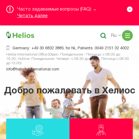
Часто задаваемые вопросы (FAQ) →
Читать далее
Me
Ru
Germany: +49 30 6832 3885, for NL Patients: 0049 2151 32 4002
Helios International Office (Офис: Понедельник - Пятница: с 08.00 до
16.30; Hotline: Понедельник -Четверг: с 08.30 до 16.00, Пятница с 08.30
до 15.00)
info@helios-international.com
Добро пожаловать в Хелиос