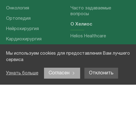
Онкология
Часто задаваемые
вопросы
Ортопедия
О Хелиос
Нейрохирургия
Helios Healthcare
Кардиохирургия
Наши партнеры
Бариатрия
Мы используем cookies для предоставления Вам лучшего
О нашей команде
Хирургия позвоночника
сервиса
Выходные данные
Отоларингология
Согласен
Отклонить
Узнать больше
Политика
Наши услуги
конфиденциальности
Лечение заболеваний
Контакты
Реабилитация
Медицинские
обследования
Чекапы