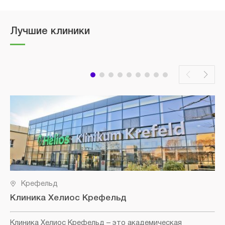
Лучшие клиники
Крефельд
Клиника Хелиос Крефельд
Клиника Хелиос Крефельд
– это академическая