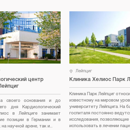
г
Лейпциг
огический центр
Клиника Хелиос Парк 
Лейпциг
Клиника Парк Лейпциг относ
известному на мировом уров
а своего основания и до
университету Лейпцига. На б
него дня Кардиологический
госпиталя постоянно ведутс
лиос в Лейпциге занимает
исследования, позволяющие
ие позиции в Германии и в
использовать в лечении пац
на научной арене, так и...