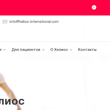
info@helios-international.com
и
Для пациентов
О Хелиос
Контакты
лиос