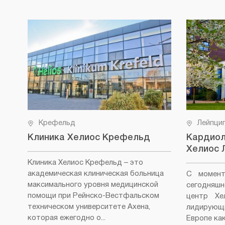
Крефельд
Лейпци
Клиника Хелиос Крефельд
Кардиол
Хелиос 
Клиника Хелиос Крефельд
– это
академическая клиническая больница
С момент
максимального уровня медицинской
сегодняш
помощи при Рейнско-Вестфальском
центр Хе
техническом университете Ахена,
лидирующ
которая ежегодно о...
Европе как 