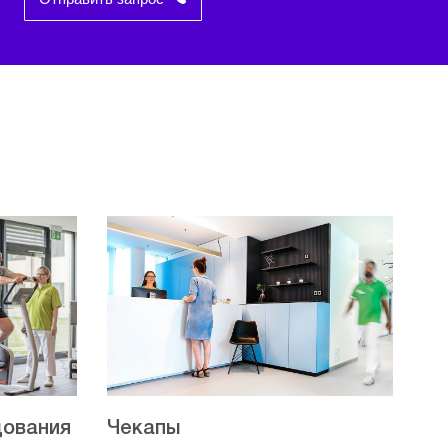
дования
Чекапы