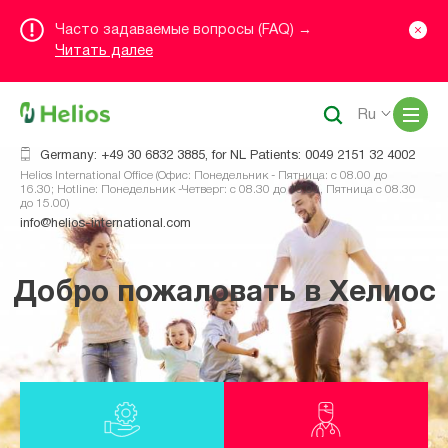
Часто задаваемые вопросы (FAQ) →
Читать далее
Me
Ru
Germany: +49 30 6832 3885, for NL Patients: 0049 2151 32 4002
Helios International Office (Офис: Понедельник - Пятница: с 08.00 до
16.30; Hotline: Понедельник -Четверг: с 08.30 до 16.00, Пятница с 08.30
до 15.00)
info@helios-international.com
Добро пожаловать в Хелиос