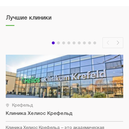
Лучшие клиники
Крефельд
Клиника Хелиос Крефельд
Клиника Хелиос Крефельд
– это академическая