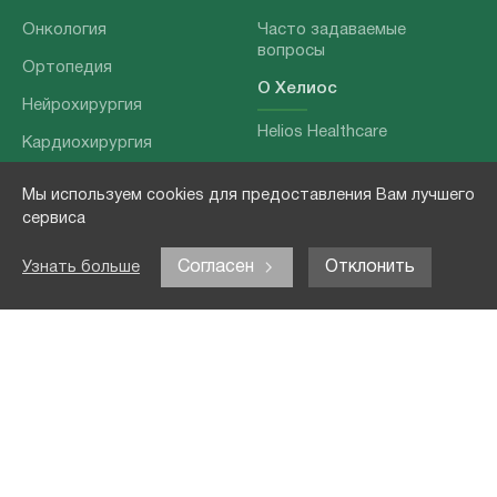
Онкология
Часто задаваемые
вопросы
Ортопедия
О Хелиос
Нейрохирургия
Helios Healthcare
Кардиохирургия
Наши партнеры
Бариатрия
Мы используем cookies для предоставления Вам лучшего
О нашей команде
Хирургия позвоночника
сервиса
Выходные данные
Отоларингология
Согласен
Отклонить
Узнать больше
Политика
Наши услуги
конфиденциальности
Лечение заболеваний
Контакты
Реабилитация
Медицинские
обследования
Чекапы