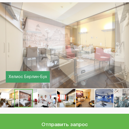
Хелиос Берлин-Бух
Хелиос Берлин-Бух
Отправить запрос