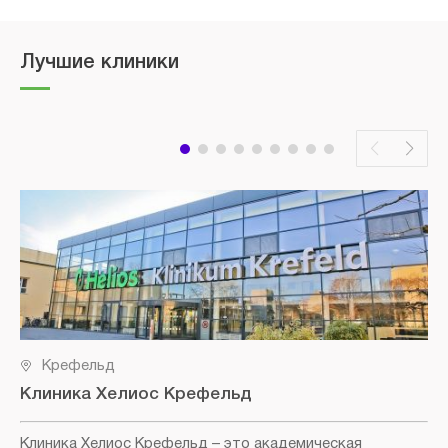
Лучшие клиники
Крефельд
Клиника Хелиос Крефельд
Клиника Хелиос Крефельд
– это академическая