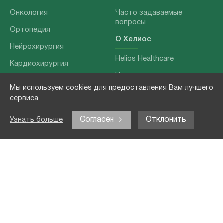
Онкология
Часто задаваемые
вопросы
Ортопедия
О Хелиос
Нейрохирургия
Helios Healthcare
Кардиохирургия
Наши партнеры
Бариатрия
Мы используем cookies для предоставления Вам лучшего
О нашей команде
Хирургия позвоночника
сервиса
Выходные данные
Отоларингология
Согласен
Отклонить
Узнать больше
Политика
Наши услуги
конфиденциальности
Лечение заболеваний
Контакты
Реабилитация
Медицинские
обследования
Чекапы