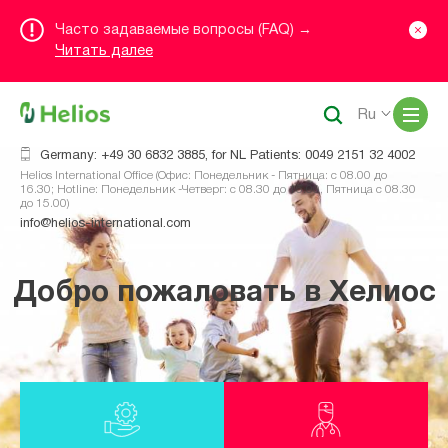
Часто задаваемые вопросы (FAQ) →
Читать далее
Me
Ru
Germany: +49 30 6832 3885, for NL Patients: 0049 2151 32 4002
Helios International Office (Офис: Понедельник - Пятница: с 08.00 до
16.30; Hotline: Понедельник -Четверг: с 08.30 до 16.00, Пятница с 08.30
до 15.00)
info@helios-international.com
Добро пожаловать в Хелиос