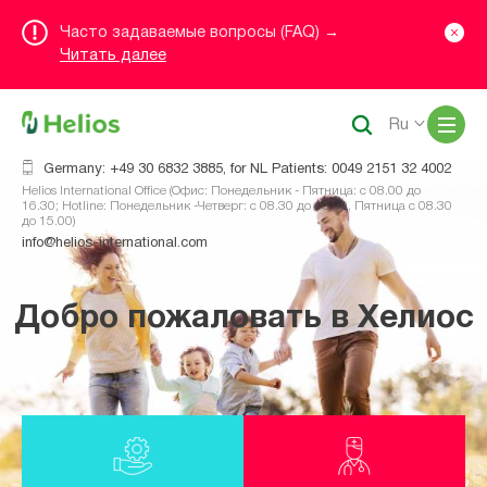
Часто задаваемые вопросы (FAQ) →
Читать далее
Me
Ru
Germany: +49 30 6832 3885, for NL Patients: 0049 2151 32 4002
Helios International Office (Офис: Понедельник - Пятница: с 08.00 до
16.30; Hotline: Понедельник -Четверг: с 08.30 до 16.00, Пятница с 08.30
до 15.00)
info@helios-international.com
Добро пожаловать в Хелиос