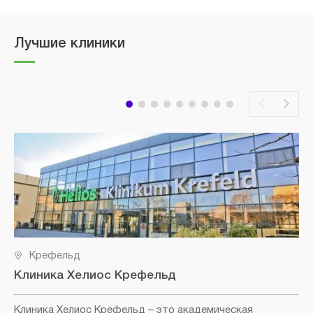
Лучшие клиники
Крефельд
Клиника Хелиос Крефельд
Клиника Хелиос Крефельд
– это академическая