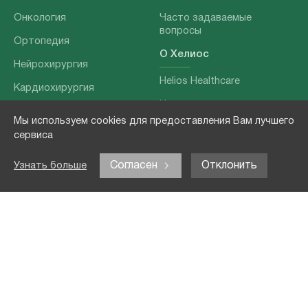
Онкология
Часто задаваемые
вопросы
Ортопедия
О Хелиос
Нейрохирургия
Helios Healthcare
Кардиохирургия
Наши партнеры
Бариатрия
Мы используем cookies для предоставления Вам лучшего
О нашей команде
Хирургия позвоночника
сервиса
Выходные данные
Отоларингология
Согласен
Отклонить
Узнать больше
Политика
Наши услуги
конфиденциальности
Лечение заболеваний
Контакты
Реабилитация
Медицинские
обследования
Чекапы