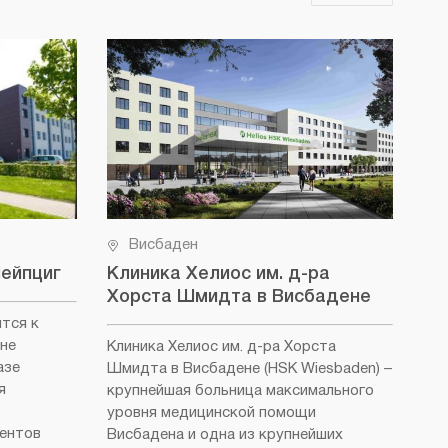
Висбаден
Лейпциг
Клиника Хелиос им. д-ра
Не
Хорста Шмидта в Висбадене
(D
ится к
не
Клиника Хелиос им. д-ра Хорста
Кли
азе
Шмидта в Висбадене (HSK Wiesbaden)
–
Вис
я
крупнейшая больница максимального
как
уровня медицинской помощи
бол
иентов
Висбадена и одна из крупнейших
Роч