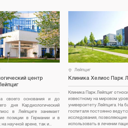
г
Лейпциг
огический центр
Клиника Хелиос Парк 
Лейпциг
Клиника Парк Лейпциг относ
известному на мировом уров
а своего основания и до
университету Лейпцига. На б
него дня Кардиологический
госпиталя постоянно ведутс
лиос в Лейпциге занимает
исследования, позволяющие
ие позиции в Германии и в
использовать в лечении пац
на научной арене, так и...