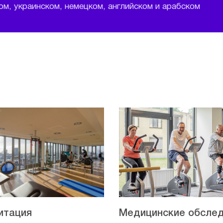
м, украинском, немецком, английском и арабском
итация
Медицинские обсле