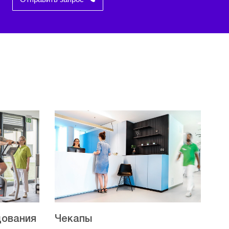
дования
Чекапы