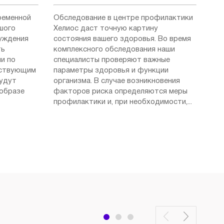
ременной
Обследование в центре профилактики
шого
Хелиос даст точную картину
суждения
состояния вашего здоровья. Во время
ть
комплексного обследования наши
и по
специалисты проверяют важные
ествующим
параметры здоровья и функции
будут
организма. В случае возникновения
 образе
факторов риска определяются меры
профилактики и, при необходимости,...