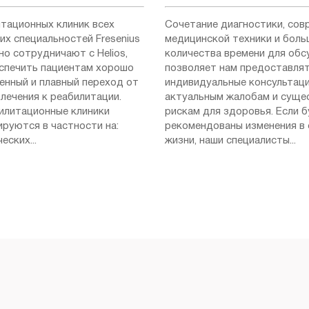
итационных клиник всех
Сочетание диагностики, сов
их специальностей Fresenius
медицинской техники и боль
но сотрудничают с Helios,
количества времени для об
спечить пациентам хорошо
позволяет нам предоставля
енный и плавный переход от
индивидуальные консультаци
лечения к реабилитации.
актуальным жалобам и сущ
илитационные клиники
рискам для здоровья. Если 
ируются в частности на:
рекомендованы изменения в
еских...
жизни, наши специалисты...