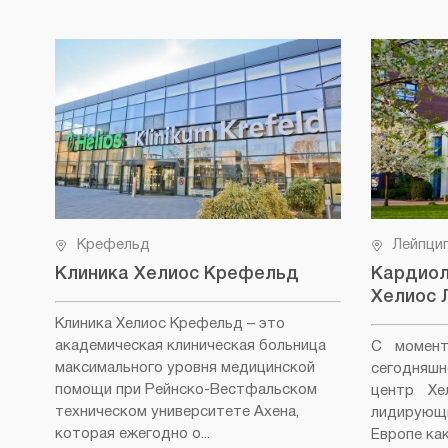
Крефельд
Лейпци
Клиника Хелиос Крефельд
Кардиол
Хелиос 
Клиника Хелиос Крефельд
– это
академическая клиническая больница
С момент
максимального уровня медицинской
сегодняш
помощи при Рейнско-Вестфальском
центр Хе
техническом университете Ахена,
лидирующ
которая ежегодно о...
Европе как 