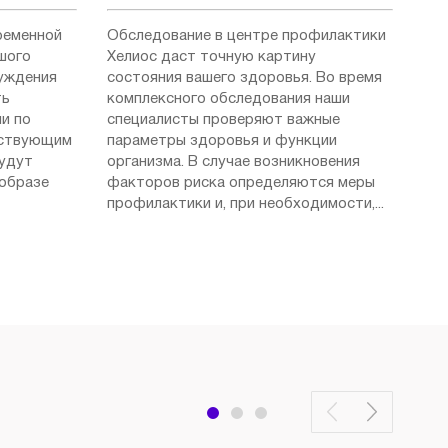
ременной
Обследование в центре профилактики
шого
Хелиос даст точную картину
суждения
состояния вашего здоровья. Во время
ть
комплексного обследования наши
и по
специалисты проверяют важные
ествующим
параметры здоровья и функции
будут
организма. В случае возникновения
 образе
факторов риска определяются меры
профилактики и, при необходимости,...