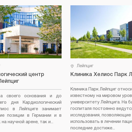
г
Лейпциг
огический центр
Клиника Хелиос Парк 
Лейпциг
Клиника Парк Лейпциг относ
известному на мировом уров
а своего основания и до
университету Лейпцига. На б
него дня Кардиологический
госпиталя постоянно ведутс
лиос в Лейпциге занимает
исследования, позволяющие
ие позиции в Германии и в
использовать в лечении пац
на научной арене, так и...
последние достиже...