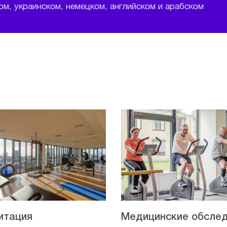
м, украинском, немецком, английском и арабском
итация
Медицинские обсле