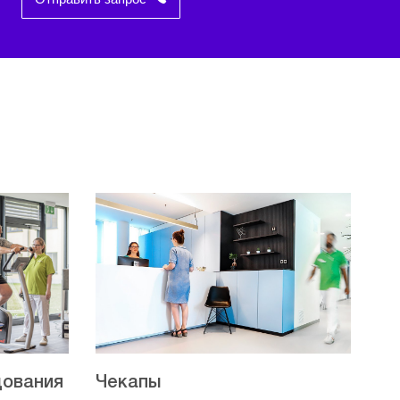
дования
Чекапы