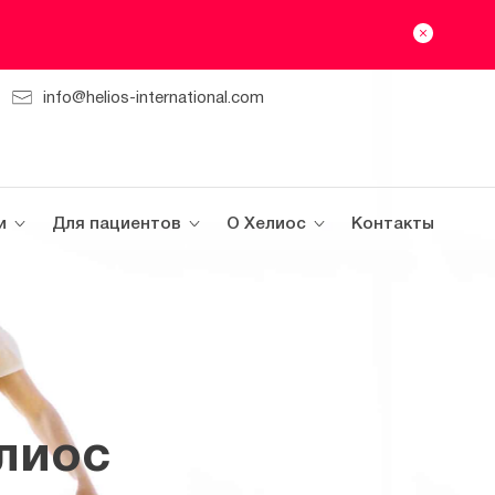
info@helios-international.com
и
Для пациентов
О Хелиос
Контакты
лиос