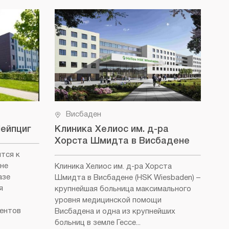
Висбаден
Лейпциг
Клиника Хелиос им. д-ра
Не
Хорста Шмидта в Висбадене
(D
ится к
не
Клиника Хелиос им. д-ра Хорста
Кли
азе
Шмидта в Висбадене (HSK Wiesbaden)
–
Вис
я
крупнейшая больница максимального
как
уровня медицинской помощи
бол
иентов
Висбадена и одна из крупнейших
Роч
больниц в земле Гессе...