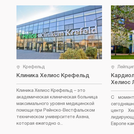
Крефельд
Лейпци
Клиника Хелиос Крефельд
Кардиол
Хелиос 
Клиника Хелиос Крефельд
– это
академическая клиническая больница
С момент
максимального уровня медицинской
сегодняш
помощи при Рейнско-Вестфальском
центр Хе
техническом университете Ахена,
лидирующ
которая ежегодно о...
Европе как 