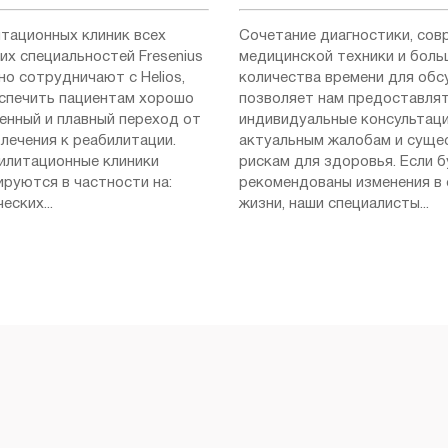
итационных клиник всех
Сочетание диагностики, сов
их специальностей Fresenius
медицинской техники и боль
но сотрудничают с Helios,
количества времени для об
спечить пациентам хорошо
позволяет нам предоставля
енный и плавный переход от
индивидуальные консультаци
лечения к реабилитации.
актуальным жалобам и сущ
илитационные клиники
рискам для здоровья. Если 
ируются в частности на:
рекомендованы изменения в
еских...
жизни, наши специалисты...