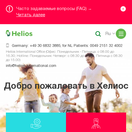
Часто задаваемые вопросы (FAQ) →
Читать далее
Me
Ru
Germany: +49 30 6832 3885, for NL Patients: 0049 2151 32 4002
Helios International Office (Офис: Понедельник - Пятница: с 08.00 до
16.30; Hotline: Понедельник -Четверг: с 08.30 до 16.00, Пятница с 08.30
до 15.00)
info@helios-international.com
Добро пожаловать в Хелиос