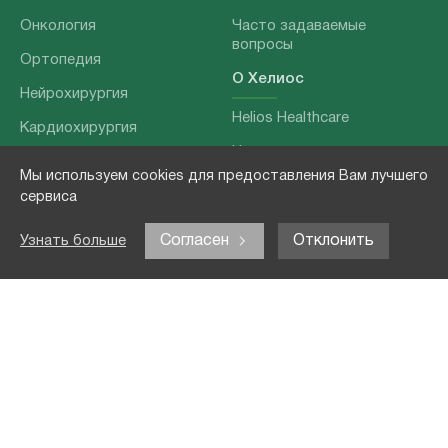
Онкология
Часто задаваемые
вопросы
Ортопедия
О Хелиос
Нейрохирургия
Helios Healthcare
Кардиохирургия
Наши партнеры
Бариатрия
Мы используем cookies для предоставления Вам лучшего
О нашей команде
Хирургия позвоночника
сервиса
Выходные данные
Отоларингология
Согласен
Отклонить
Узнать больше
Политика
Наши услуги
конфиденциальности
Лечение заболеваний
Контакты
Реабилитация
Медицинские
обследования
Чекапы