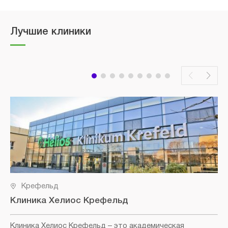
Лучшие клиники
Крефельд
Клиника Хелиос Крефельд
Клиника Хелиос Крефельд
– это академическая