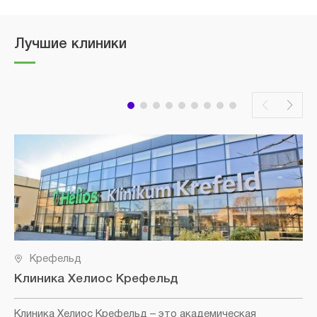
Лучшие клиники
Крефельд
Клиника Хелиос Крефельд
Клиника Хелиос Крефельд
– это академическая