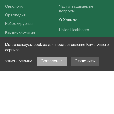
Онкология
Часто задаваемые
вопросы
Ортопедия
О Хелиос
Нейрохирургия
Helios Healthcare
Кардиохирургия
Наши партнеры
Бариатрия
Мы используем cookies для предоставления Вам лучшего
О нашей команде
Хирургия позвоночника
сервиса
Выходные данные
Отоларингология
Согласен
Отклонить
Узнать больше
Политика
Наши услуги
конфиденциальности
Лечение заболеваний
Контакты
Реабилитация
Медицинские
обследования
Чекапы