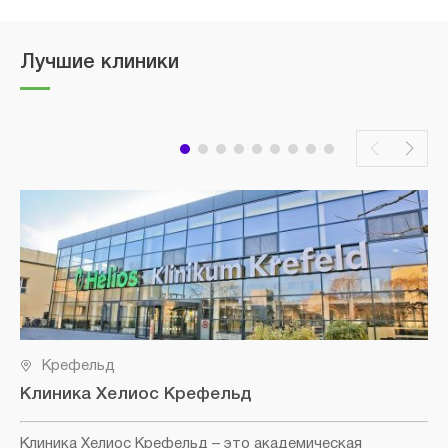
Лучшие клиники
Крефельд
Клиника Хелиос Крефельд
Клиника Хелиос Крефельд
– это академическая