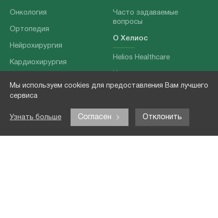
Онкология
Часто задаваемые
вопросы
Ортопедия
О Хелиос
Нейрохирургия
Helios Healthcare
Кардиохирургия
Наши партнеры
Бариатрия
Мы используем cookies для предоставления Вам лучшего
О нашей команде
Хирургия позвоночника
сервиса
Выходные данные
Отоларингология
Согласен
Отклонить
Узнать больше
Политика
Наши услуги
конфиденциальности
Лечение заболеваний
Контакты
Реабилитация
Медицинские
обследования
Чекапы