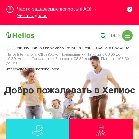
Часто задаваемые вопросы (FAQ) →
Читать далее
Me
Ru
Germany: +49 30 6832 3885, for NL Patients: 0049 2151 32 4002
Helios International Office (Офис: Понедельник - Пятница: с 08.00 до
16.30; Hotline: Понедельник -Четверг: с 08.30 до 16.00, Пятница с 08.30
до 15.00)
info@helios-international.com
Добро пожаловать в Хелиос