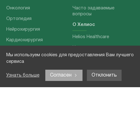
Онкология
Часто задаваемые
вопросы
Ортопедия
О Хелиос
Нейрохирургия
Helios Healthcare
Кардиохирургия
Наши партнеры
Бариатрия
Мы используем cookies для предоставления Вам лучшего
О нашей команде
Хирургия позвоночника
сервиса
Выходные данные
Отоларингология
Согласен
Отклонить
Узнать больше
Политика
Наши услуги
конфиденциальности
Лечение заболеваний
Контакты
Реабилитация
Медицинские
обследования
Чекапы