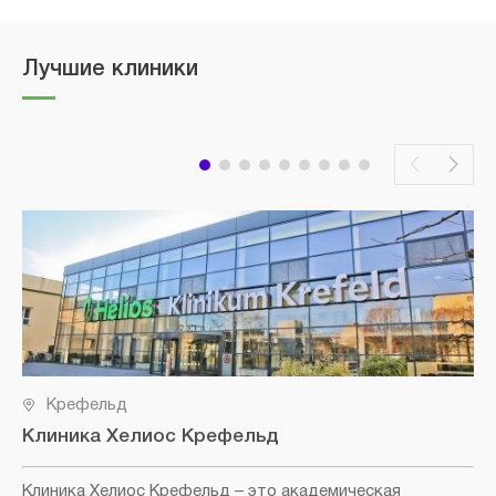
Лучшие клиники
Крефельд
Клиника Хелиос Крефельд
Клиника Хелиос Крефельд
– это академическая