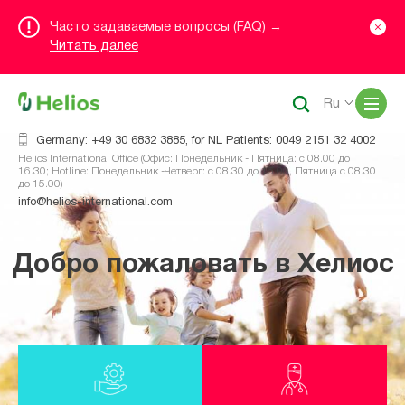
Часто задаваемые вопросы (FAQ) →
Читать далее
Me
Ru
Germany: +49 30 6832 3885, for NL Patients: 0049 2151 32 4002
Helios International Office (Офис: Понедельник - Пятница: с 08.00 до
16.30; Hotline: Понедельник -Четверг: с 08.30 до 16.00, Пятница с 08.30
до 15.00)
info@helios-international.com
Добро пожаловать в Хелиос