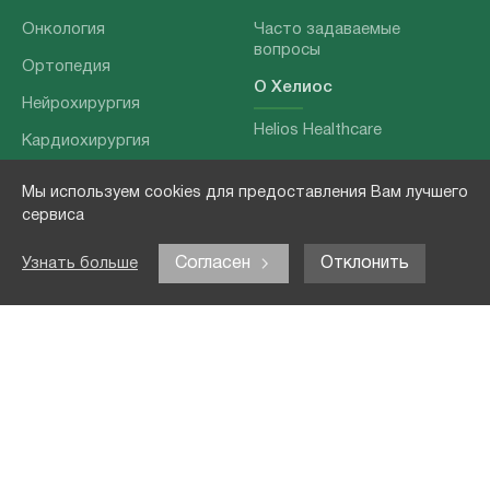
Онкология
Часто задаваемые
вопросы
Ортопедия
О Хелиос
Нейрохирургия
Helios Healthcare
Кардиохирургия
Наши партнеры
Бариатрия
Мы используем cookies для предоставления Вам лучшего
О нашей команде
Хирургия позвоночника
сервиса
Выходные данные
Отоларингология
Согласен
Отклонить
Узнать больше
Политика
Наши услуги
конфиденциальности
Лечение заболеваний
Контакты
Реабилитация
Медицинские
обследования
Чекапы