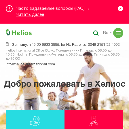
Часто задаваемые вопросы (FAQ) →
Читать далее
Me
Ru
Germany: +49 30 6832 3885, for NL Patients: 0049 2151 32 4002
Helios International Office (Офис: Понедельник - Пятница: с 08.00 до
16.30; Hotline: Понедельник -Четверг: с 08.30 до 16.00, Пятница с 08.30
до 15.00)
info@helios-international.com
Добро пожаловать в Хелиос