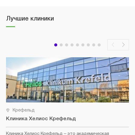
Лучшие клиники
Крефельд
Клиника Хелиос Крефельд
Клиника Хелиос Крефельд
– это академическая