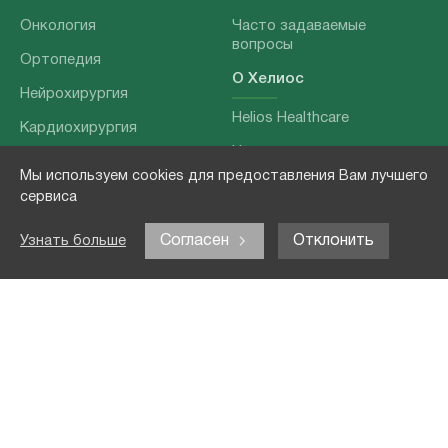
Онкология
Часто задаваемые
вопросы
Ортопедия
О Хелиос
Нейрохирургия
Helios Healthcare
Кардиохирургия
Наши партнеры
Бариатрия
Мы используем cookies для предоставления Вам лучшего
О нашей команде
Хирургия позвоночника
сервиса
Выходные данные
Отоларингология
Согласен
Отклонить
Узнать больше
Политика
Наши услуги
конфиденциальности
Лечение заболеваний
Контакты
Реабилитация
Медицинские
обследования
Чекапы