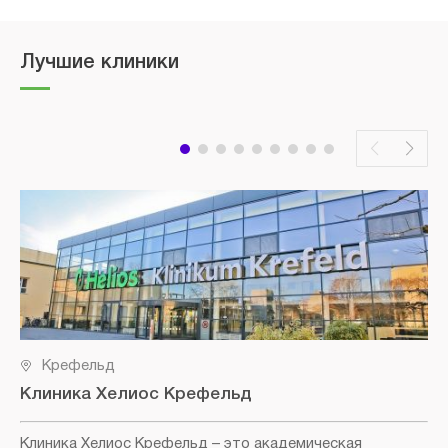
Лучшие клиники
Крефельд
Клиника Хелиос Крефельд
Клиника Хелиос Крефельд
– это академическая