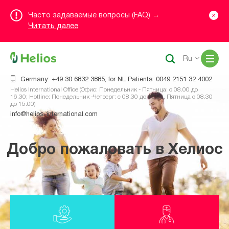
Часто задаваемые вопросы (FAQ) →
Читать далее
Me
Ru
Germany: +49 30 6832 3885, for NL Patients: 0049 2151 32 4002
Helios International Office (Офис: Понедельник - Пятница: с 08.00 до
16.30; Hotline: Понедельник -Четверг: с 08.30 до 16.00, Пятница с 08.30
до 15.00)
info@helios-international.com
Добро пожаловать в Хелиос