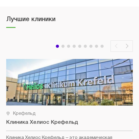
Лучшие клиники
Крефельд
Клиника Хелиос Крефельд
Клиника Хелиос Крефельд
– это академическая