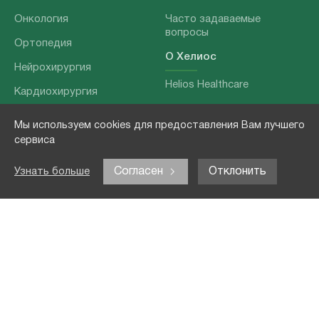
Онкология
Часто задаваемые
вопросы
Ортопедия
О Хелиос
Нейрохирургия
Helios Healthcare
Кардиохирургия
Наши партнеры
Бариатрия
Мы используем cookies для предоставления Вам лучшего
О нашей команде
Хирургия позвоночника
сервиса
Выходные данные
Отоларингология
Согласен
Отклонить
Узнать больше
Политика
Наши услуги
конфиденциальности
Лечение заболеваний
Контакты
Реабилитация
Медицинские
обследования
Чекапы