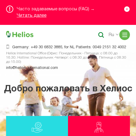
Часто задаваемые вопросы (FAQ) →
Читать далее
Me
Ru
Germany: +49 30 6832 3885, for NL Patients: 0049 2151 32 4002
Helios International Office (Офис: Понедельник - Пятница: с 08.00 до
16.30; Hotline: Понедельник -Четверг: с 08.30 до 16.00, Пятница с 08.30
до 15.00)
info@helios-international.com
Добро пожаловать в Хелиос