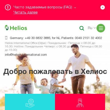
Часто задаваемые вопросы (FAQ) →
Читать далее
Me
Ru
Germany: +49 30 6832 3885, for NL Patients: 0049 2151 32 4002
Helios International Office (Офис: Понедельник - Пятница: с 08.00 до
16.30; Hotline: Понедельник -Четверг: с 08.30 до 16.00, Пятница с 08.30
до 15.00)
info@helios-international.com
Добро пожаловать в Хелиос