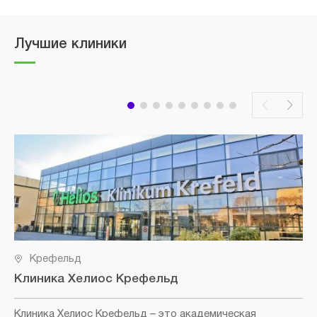
Лучшие клиники
Крефельд
Клиника Хелиос Крефельд
Клиника Хелиос Крефельд
– это академическая