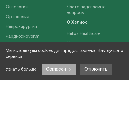
Онкология
Часто задаваемые
вопросы
Ортопедия
О Хелиос
Нейрохирургия
Helios Healthcare
Кардиохирургия
Наши партнеры
Бариатрия
Мы используем cookies для предоставления Вам лучшего
О нашей команде
Хирургия позвоночника
сервиса
Выходные данные
Отоларингология
Согласен
Отклонить
Узнать больше
Политика
Наши услуги
конфиденциальности
Лечение заболеваний
Контакты
Реабилитация
Медицинские
обследования
Чекапы