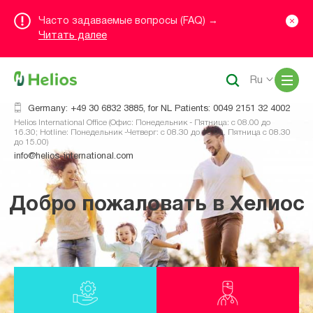
Часто задаваемые вопросы (FAQ) →
Читать далее
Me
Ru
Germany: +49 30 6832 3885, for NL Patients: 0049 2151 32 4002
Helios International Office (Офис: Понедельник - Пятница: с 08.00 до
16.30; Hotline: Понедельник -Четверг: с 08.30 до 16.00, Пятница с 08.30
до 15.00)
info@helios-international.com
Добро пожаловать в Хелиос