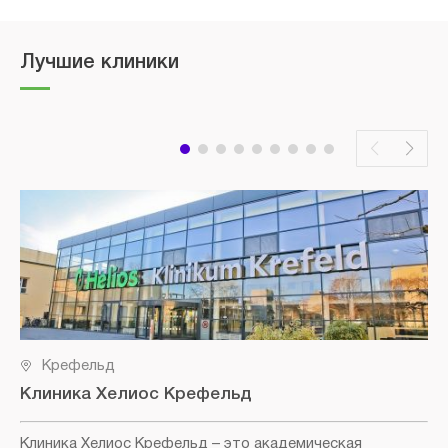
Лучшие клиники
Крефельд
Клиника Хелиос Крефельд
Клиника Хелиос Крефельд
– это академическая