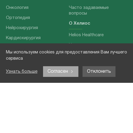
Онкология
Часто задаваемые
вопросы
Ортопедия
О Хелиос
Нейрохирургия
Helios Healthcare
Кардиохирургия
Наши партнеры
Бариатрия
Мы используем cookies для предоставления Вам лучшего
О нашей команде
Хирургия позвоночника
сервиса
Выходные данные
Отоларингология
Согласен
Отклонить
Узнать больше
Политика
Наши услуги
конфиденциальности
Лечение заболеваний
Контакты
Реабилитация
Медицинские
обследования
Чекапы