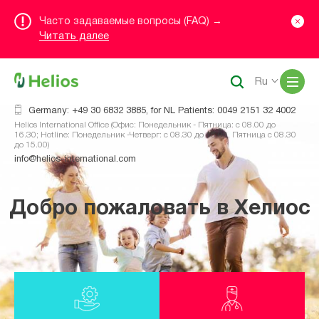
Часто задаваемые вопросы (FAQ) →
Читать далее
Me
Ru
Germany: +49 30 6832 3885, for NL Patients: 0049 2151 32 4002
Helios International Office (Офис: Понедельник - Пятница: с 08.00 до
16.30; Hotline: Понедельник -Четверг: с 08.30 до 16.00, Пятница с 08.30
до 15.00)
info@helios-international.com
Добро пожаловать в Хелиос