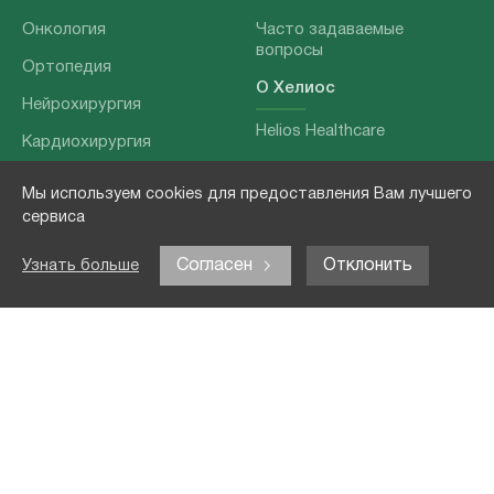
Онкология
Часто задаваемые
вопросы
Ортопедия
О Хелиос
Нейрохирургия
Helios Healthcare
Кардиохирургия
Наши партнеры
Бариатрия
Мы используем cookies для предоставления Вам лучшего
О нашей команде
Хирургия позвоночника
сервиса
Выходные данные
Отоларингология
Согласен
Отклонить
Узнать больше
Политика
Наши услуги
конфиденциальности
Лечение заболеваний
Контакты
Реабилитация
Медицинские
обследования
Чекапы