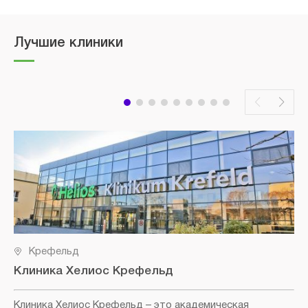
Лучшие клиники
Крефельд
Клиника Хелиос Крефельд
Клиника Хелиос Крефельд
– это академическая