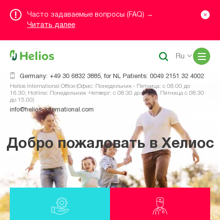
Часто задаваемые вопросы (FAQ) →
Читать далее
Me
Ru
Germany: +49 30 6832 3885, for NL Patients: 0049 2151 32 4002
Helios International Office (Офис: Понедельник - Пятница: с 08.00 до
16.30; Hotline: Понедельник -Четверг: с 08.30 до 16.00, Пятница с 08.30
до 15.00)
info@helios-international.com
Добро пожаловать в Хелиос