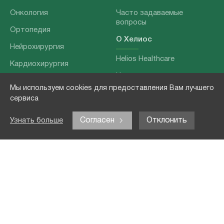
Онкология
Часто задаваемые
вопросы
Ортопедия
О Хелиос
Нейрохирургия
Helios Healthcare
Кардиохирургия
Наши партнеры
Бариатрия
Мы используем cookies для предоставления Вам лучшего
О нашей команде
Хирургия позвоночника
сервиса
Выходные данные
Отоларингология
Согласен
Отклонить
Узнать больше
Политика
Наши услуги
конфиденциальности
Лечение заболеваний
Контакты
Реабилитация
Медицинские
обследования
Чекапы