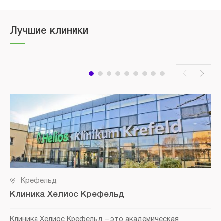
Лучшие клиники
Крефельд
Клиника Хелиос Крефельд
Клиника Хелиос Крефельд
– это академическая