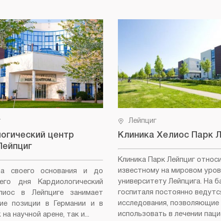
г
Лейпциг
огический центр
Клиника Хелиос Парк 
Лейпциг
Клиника Парк Лейпциг относ
известному на мировом уров
а своего основания и до
университету Лейпцига. На б
него дня Кардиологический
госпиталя постоянно ведутс
лиос в Лейпциге занимает
исследования, позволяющие
ие позиции в Германии и в
использовать в лечении пац
на научной арене, так и...