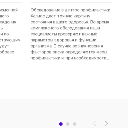
ременной
Обследование в центре профилактики
шого
Хелиос даст точную картину
суждения
состояния вашего здоровья. Во время
ть
комплексного обследования наши
и по
специалисты проверяют важные
ествующим
параметры здоровья и функции
будут
организма. В случае возникновения
 образе
факторов риска определяются меры
профилактики и, при необходимости,...