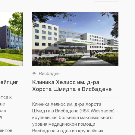
Висбаден
Лейпциг
Клиника Хелиос им. д-ра
Не
Хорста Шмидта в Висбадене
(D
ится к
не
Клиника Хелиос им. д-ра Хорста
Кли
азе
Шмидта в Висбадене (HSK Wiesbaden)
–
Вис
я
крупнейшая больница максимального
как
уровня медицинской помощи
бол
иентов
Висбадена и одна из крупнейших
Роч