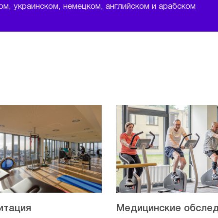
м, украинском, немецком, английском и арабском
итация
Медицинские обсле