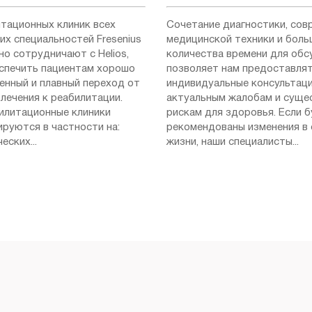
итационных клиник всех
Сочетание диагностики, сов
их специальностей Fresenius
медицинской техники и боль
но сотрудничают с Helios,
количества времени для об
спечить пациентам хорошо
позволяет нам предоставля
енный и плавный переход от
индивидуальные консультаци
лечения к реабилитации.
актуальным жалобам и сущ
илитационные клиники
рискам для здоровья. Если 
ируются в частности на:
рекомендованы изменения в
еских...
жизни, наши специалисты...