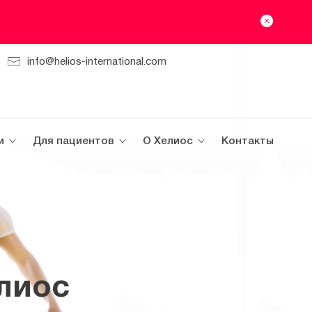
info@helios-international.com
и
Для пациентов
О Хелиос
Контакты
лиос