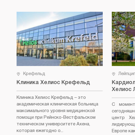
Крефельд
Лейпци
Клиника Хелиос Крефельд
Кардиол
Хелиос 
Клиника Хелиос Крефельд
– это
академическая клиническая больница
С момент
максимального уровня медицинской
сегодняш
помощи при Рейнско-Вестфальском
центр Хе
техническом университете Ахена,
лидирующ
которая ежегодно о...
Европе как 