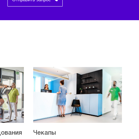
дования
Чекапы