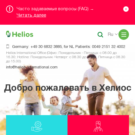
Часто задаваемые вопросы (FAQ) →
Читать далее
Me
Ru
Germany: +49 30 6832 3885, for NL Patients: 0049 2151 32 4002
Helios International Office (Офис: Понедельник - Пятница: с 08.00 до
16.30; Hotline: Понедельник -Четверг: с 08.30 до 16.00, Пятница с 08.30
до 15.00)
info@helios-international.com
Добро пожаловать в Хелиос