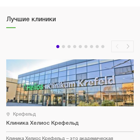
Лучшие клиники
Крефельд
Клиника Хелиос Крефельд
Клиника Хелиос Крефельд
– это академическая