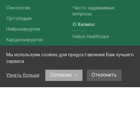
Онкология
Часто задаваемые
вопросы
Ортопедия
О Хелиос
Нейрохирургия
Helios Healthcare
Кардиохирургия
Наши партнеры
Бариатрия
Мы используем cookies для предоставления Вам лучшего
О нашей команде
Хирургия позвоночника
сервиса
Выходные данные
Отоларингология
Согласен
Отклонить
Узнать больше
Политика
Наши услуги
конфиденциальности
Лечение заболеваний
Контакты
Реабилитация
Медицинские
обследования
Чекапы