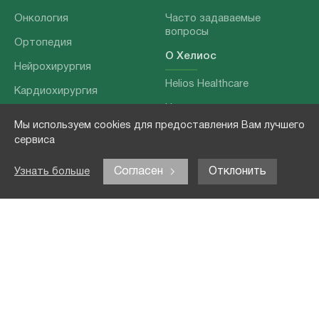
Онкология
Часто задаваемые
вопросы
Ортопедия
О Хелиос
Нейрохирургия
Helios Healthcare
Кардиохирургия
Наши партнеры
Бариатрия
Мы используем cookies для предоставления Вам лучшего
О нашей команде
Хирургия позвоночника
сервиса
Выходные данные
Отоларингология
Согласен
Отклонить
Узнать больше
Политика
Наши услуги
конфиденциальности
Лечение заболеваний
Контакты
Реабилитация
Медицинские
обследования
Чекапы