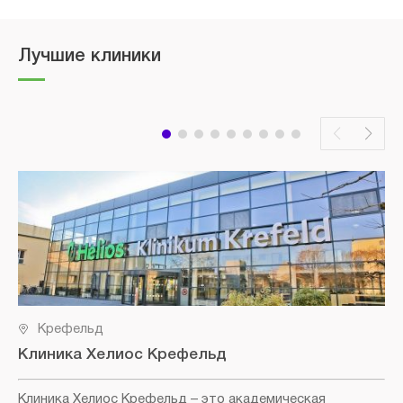
Лучшие клиники
Крефельд
Клиника Хелиос Крефельд
Клиника Хелиос Крефельд
– это академическая