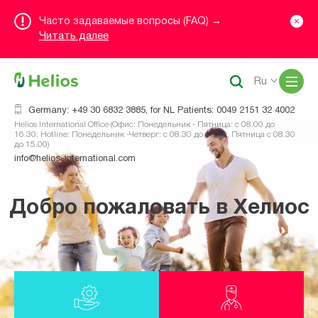
Часто задаваемые вопросы (FAQ) →
Читать далее
Me
Ru
Germany: +49 30 6832 3885, for NL Patients: 0049 2151 32 4002
Helios International Office (Офис: Понедельник - Пятница: с 08.00 до
16.30; Hotline: Понедельник -Четверг: с 08.30 до 16.00, Пятница с 08.30
до 15.00)
info@helios-international.com
Добро пожаловать в Хелиос